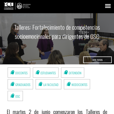
Talleres: Fortalecimiento de competencias
socioemocionales para dirigentes de OSC
VER FOTOS
DOCENTES
ESTUDIANTES
EXTENSIÓN
GRADUADOS
LA FACULTAD
NODOCENTES
OSC
El martes 2 de junio comenzaron los Talleres de