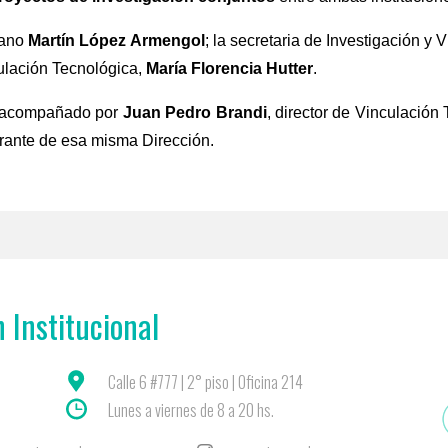
cano
Martín López Armengol
; la secretaria de Investigación y
culación Tecnológica,
María Florencia Hutter
.
vo acompañado por
Juan Pedro Brandi
, director de Vinculación
grante de esa misma Dirección.
 Institucional
Calle 6 #777 | 2° piso | Oficina 214
Lunes a viernes de 8 a 20 hs.