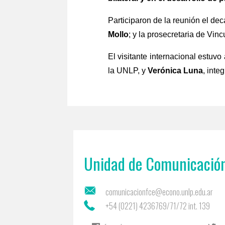
Participaron de la reunión el de
Mollo
; y la prosecretaria de Vin
El visitante internacional estu
la UNLP, y
Verónica Luna
, inte
Unidad de Comunicación
comunicacionfce@econo.unlp.edu.ar
+54 (0221) 4236769/71/72 int. 139