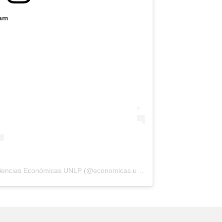
ram
Una publicación compartida por Ciencias Económicas UNLP (@economicas.unlp)