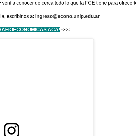
ení a conocer de cerca todo lo que la FCE tiene para ofrecert
la, escribinos a:
ingreso@econo.unlp.edu.ar
SAFÍOECONÓMICAS ACÁ!
<<<