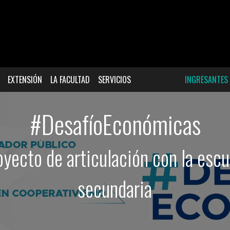
EXTENSIÓN
LA FACULTAD
SERVICIOS
INGRESANTES
#DesafíoEconómicas
oyecto de articulación con la escu
secundaria