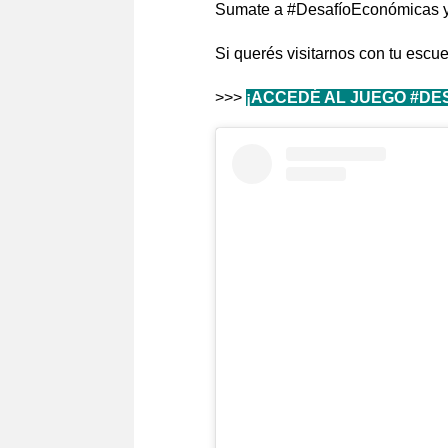
Sumate a #DesafíoEconómicas y v
Si querés visitarnos con tu escue
>>>
¡ACCEDÉ AL JUEGO #DE