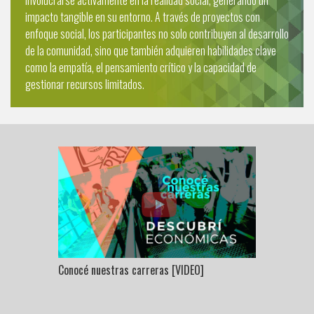
involucrarse activamente en la realidad social, generando un
impacto tangible en su entorno. A través de proyectos con
enfoque social, los participantes no solo contribuyen al desarrollo
de la comunidad, sino que también adquieren habilidades clave
como la empatía, el pensamiento crítico y la capacidad de
gestionar recursos limitados.
Conocé nuestras carreras [VIDEO]
Te pres
[VIDEO]