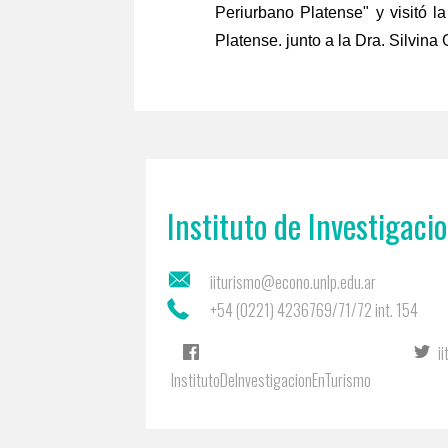
Periurbano Platense" y visitó l
Platense. junto a la Dra. Silvi
Instituto de Investigaci
iiturismo@econo.unlp.edu.ar
+54 (0221) 4236769/71/72 int. 154
i
InstitutoDeInvestigacionEnTurismo