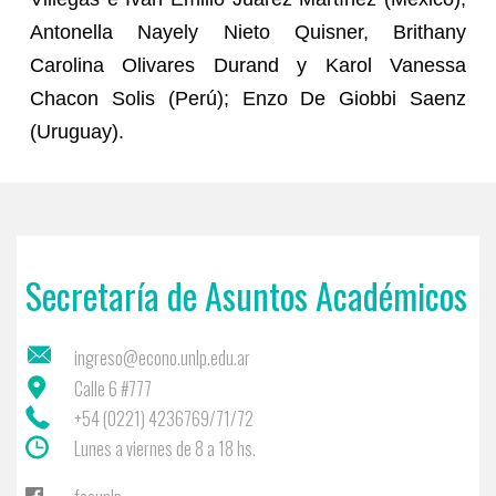
Antonella Nayely Nieto Quisner, Brithany
Carolina Olivares Durand y Karol Vanessa
Chacon Solis (Perú); Enzo De Giobbi Saenz
(Uruguay).
Secretaría de Asuntos Académicos
ingreso@econo.unlp.edu.ar
Calle 6 #777
+54 (0221) 4236769/71/72
Lunes a viernes de 8 a 18 hs.