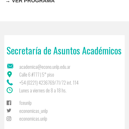
→
VER PROGRAMA
Secretaría de Asuntos Académicos
academica@econo.unlp.edu.ar
Calle 6 #777 | 5° piso
+54 (0221) 4236769/71/72 int. 114
Lunes a viernes de 8 a 18 hs.
fceunlp
economicas_unlp
economicas.unlp