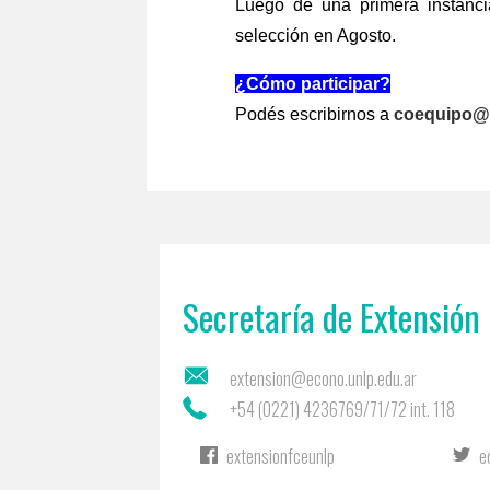
Luego de una primera instanci
selección en Agosto.
¿Cómo participar?
Podés escribirnos a
coequipo@e
Secretaría de Extensión 
extension@econo.unlp.edu.ar
+54 (0221) 4236769/71/72 int. 118
extensionfceunlp
e