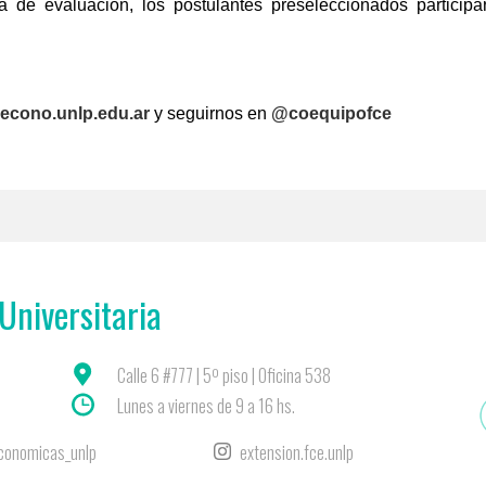
a de evaluación, los postulantes preseleccionados particip
cono.unlp.edu.ar
y seguirnos en
@coequipofce
Universitaria
Calle 6 #777 | 5º piso | Oficina 538
Lunes a viernes de 9 a 16 hs.
conomicas_unlp
extension.fce.unlp