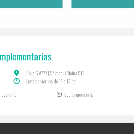
omplementarias
Calle 6 #777 | 5° piso | Oficina 512
Lunes a viernes de 11 a 13 hs.
icas_unlp
economicas.unlp