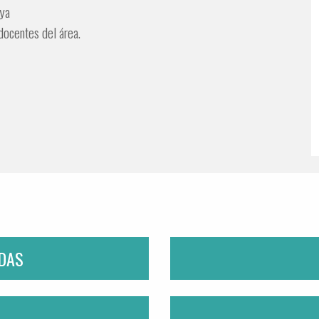
aya
docentes del área.
ADAS