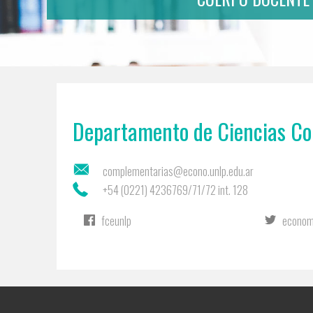
Departamento de Ciencias C
complementarias@econo.unlp.edu.ar
+54 (0221) 4236769/71/72 int. 128
fceunlp
econom