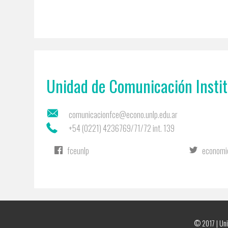
Unidad de Comunicación Instit
comunicacionfce@econo.unlp.edu.ar
+54 (0221) 4236769/71/72 int. 139
fceunlp
economi
© 2017 | Unid