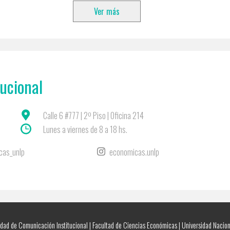
Ver más
ucional
Calle 6 #777 | 2º Piso | Oficina 214
Lunes a viernes de 8 a 18 hs.
cas_unlp
economicas.unlp
ad de Comunicación Institucional | Facultad de Ciencias Económicas | Universidad Nacion