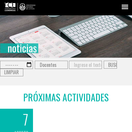
LIMPIAR
Type 2 or more
characters for
results.
PRÓXIMAS ACTIVIDADES
7