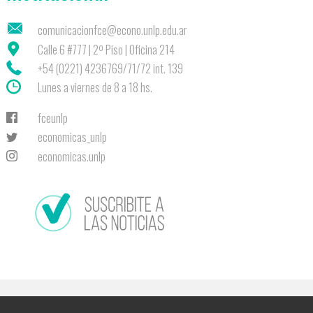
comunicacionfce@econo.unlp.edu.ar
Calle 6 #777 | 2º Piso | Oficina 214
+54 (0221) 4236769/71/72 int. 139
Lunes a viernes de 8 a 18 hs.
fceunlp
economicas_unlp
economicas.unlp